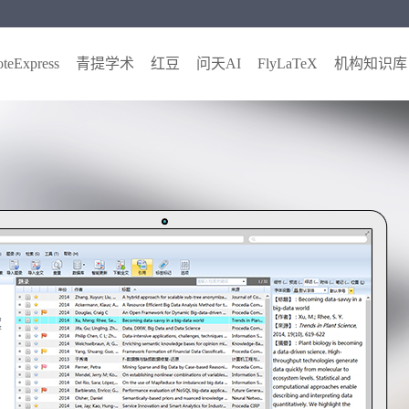
teExpress
青提学术
红豆
问天AI
FlyLaTeX
机构知识库
全新 NoteExp
支持两
全新的