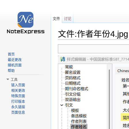
文件
讨论
文件:作者年份4.jpg
跳转至：
导航
、
搜索
首页
最近更改
随机页面
帮助
工具
链入页面
相关更改
特殊页面
打印版本
永久链接
页面信息