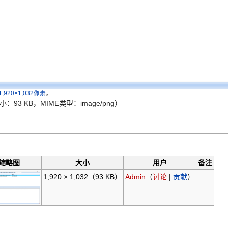
1,920×1,032像素
。
大小：93 KB，MIME类型：image/png）
。
缩略图
大小
用户
备注
1,920 × 1,032
（93 KB）
Admin
（
讨论
|
贡献
）