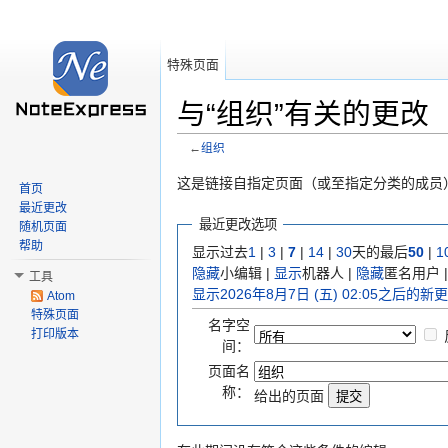
特殊页面
与“组织”有关的更改
←
组织
跳转至：
导航
、
搜索
这是链接自指定页面（或至指定分类的成员
首页
最近更改
最近更改选项
随机页面
帮助
显示过去
1
|
3
|
7
|
14
|
30
天的最后
50
|
1
隐藏
小编辑 |
显示
机器人 |
隐藏
匿名用户 
工具
显示2026年8月7日 (五) 02:05之后的新
Atom
特殊页面
名字空
打印版本
间：
页面名
称：
给出的页面