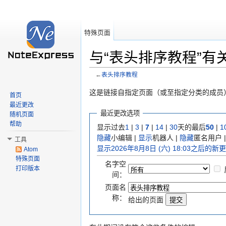
特殊页面
与“表头排序教程”有
←
表头排序教程
跳转至：
导航
、
搜索
这是链接自指定页面（或至指定分类的成员
首页
最近更改
最近更改选项
随机页面
帮助
显示过去
1
|
3
|
7
|
14
|
30
天的最后
50
|
1
隐藏
小编辑 |
显示
机器人 |
隐藏
匿名用户 
工具
显示2026年8月8日 (六) 18:03之后的新
Atom
特殊页面
名字空
打印版本
间：
页面名
称：
给出的页面