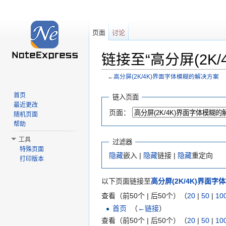
页面
讨论
链接至“高分屏(2K
←
高分屏(2K/4K)界面字体模糊的解决方案
跳转至：
导航
、
搜索
首页
链入页面
最近更改
页面：
随机页面
帮助
工具
过滤器
特殊页面
隐藏
嵌入 |
隐藏
链接 |
隐藏
重定向
打印版本
以下页面链接至
高分屏(2K/4K)界面
查看（前50个 | 后50个）（
20
|
50
|
10
首页
‎
（
←链接
）
查看（前50个 | 后50个）（
20
|
50
|
10