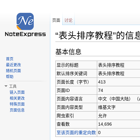
页面
讨论
“表头排序教程”的信
跳转至：
导航
、
搜索
基本信息
首页
显示的标题
表头排序教程
最近更改
随机页面
默认排序关键词
表头排序教程
帮助
页面长度（字节）
413
工具
页面ID
74
链入页面
页面内容语言
中文（中国大陆）‎ （z
相关更改
特殊页面
页面内容类型
维基文字
页面信息
爬虫索引
允许
查看数
14,696
至该页面的重定向数
0