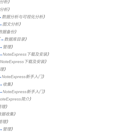
分析
）
分析
）
→
数据分析与可视化分析
）
→
图文分析
）
数据备份
）
→
数据库目录
）
→
管理
）
→
NoteExpress下载及安装
）
NoteExpress下载及安装
）
理
）
→
NoteExpress新手入门
）
→
收集
）
→
NoteExpress新手入门
）
oteExpress简介
）
管理
）
数据收集
）
管理
）
→
管理
）