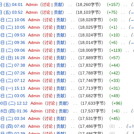
 (五) 04:01
‎
Admin
（
讨论
|
贡献
）
‎
. .
（18,260字节）
（+157）
‎
. .
（
 (五) 03:52
‎
Admin
（
讨论
|
贡献
）
‎
. .
（18,103字节）
（+75）
‎
. .
（
日 (二) 10:06
‎
Admin
（
讨论
|
贡献
）
‎
. .
（18,028字节）
（+3）
‎
. .
（
日 (二) 10:05
‎
Admin
（
讨论
|
贡献
）
‎
. .
（18,025字节）
（+1）
‎
. .
（
日 (二) 09:53
‎
Admin
（
讨论
|
贡献
）
‎
. .
（18,024字节）
（+10）
‎
. .
（
日 (二) 09:36
‎
Admin
（
讨论
|
贡献
）
‎
. .
（18,014字节）
（+6）
‎
. .
（
日 (二) 09:06
‎
Admin
（
讨论
|
贡献
）
‎
. .
（18,008字节）
（+119）
‎
. .
日 (日) 16:28
‎
Admin
（
讨论
|
贡献
）
‎
. .
（17,889字节）
（+57）
日 (二) 07:38
‎
Admin
（
讨论
|
贡献
）
‎
. .
（17,832字节）
（+44）
日 (二) 07:26
‎
Admin
（
讨论
|
贡献
）
‎
. .
（17,788字节）
（+42）
日 (二) 07:12
‎
Admin
（
讨论
|
贡献
）
‎
. .
（17,746字节）
（+33）
日 (一) 15:13
‎
Admin
（
讨论
|
贡献
）
‎
. .
（17,713字节）
（+31）
日 (二) 03:05
‎
Admin
（
讨论
|
贡献
）
‎
. .
（17,682字节）
（+49）
0日 (二) 12:12
‎
Admin
（
讨论
|
贡献
）
‎
. .
（17,633字节）
（+96）
8日 (四) 01:36
‎
Admin
（
讨论
|
贡献
）
‎
. .
（17,537字节）
（+6）
‎
. .
（
日 (二) 03:34
‎
Admin
（
讨论
|
贡献
）
‎
. .
（17,531字节）
（+45）
日 (四) 07:40
‎
Admin
（
讨论
|
贡献
）
‎
. .
（17,486字节）
（0）
‎
. .
（
→
日 (四) 07:39
‎
Admin
（
讨论
|
贡献
）
‎
. .
（17,486字节）
（0）
‎
. .
（
→