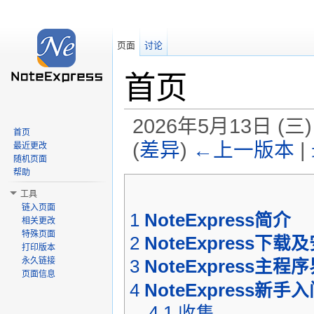
页面
讨论
首页
2026年5月13日 (三) 
首页
(
差异
)
←上一版本
|
最近更改
随机页面
跳转至：
导航
、
搜索
帮助
工具
链入页面
1
NoteExpress简介
相关更改
特殊页面
2
NoteExpress下载
打印版本
永久链接
3
NoteExpress主程
页面信息
4
NoteExpress新手
4.1
收集