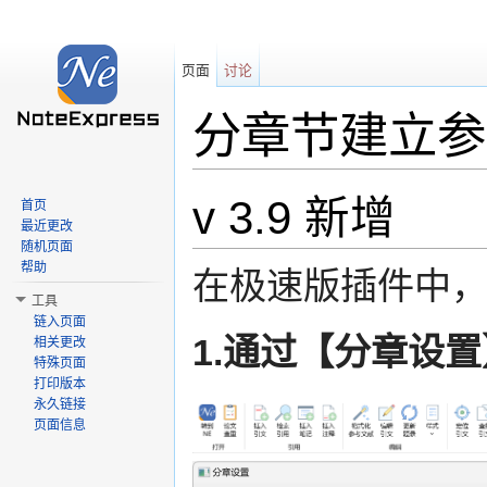
页面
讨论
分章节建立参
跳转至：
导航
、
搜索
v 3.9 新增
首页
最近更改
随机页面
帮助
在极速版插件中
工具
链入页面
1.通过【分章设
相关更改
特殊页面
打印版本
永久链接
页面信息