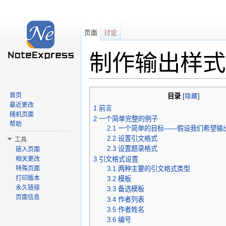
页面
讨论
制作输出样式
跳转至：
导航
、
搜索
首页
目录
[
隐藏
]
最近更改
1
前言
随机页面
2
一个简单完整的例子
帮助
2.1
一个简单的目标——假设我们希望输
2.2
设置引文格式
工具
2.3
设置题录格式
链入页面
3
引文格式设置
相关更改
3.1
两种主要的引文格式类型
特殊页面
打印版本
3.2
模板
永久链接
3.3
备选模板
页面信息
3.4
作者列表
3.5
作者姓名
3.6
编号