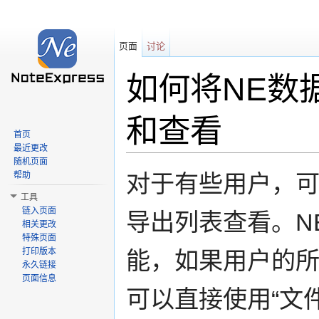
页面
讨论
如何将NE数
和查看
首页
最近更改
跳转至：
导航
、
搜索
随机页面
帮助
对于有些用户，可
工具
链入页面
导出列表查看。N
相关更改
特殊页面
打印版本
能，如果用户的
永久链接
页面信息
可以直接使用“文件