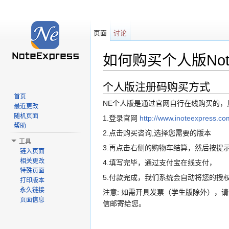
页面
讨论
如何购买个人版NoteE
跳转至：
导航
、
搜索
个人版注册码购买方式
首页
NE个人版是通过官网自行在线购买的，
最近更改
随机页面
1.登录官网
http://www.inoteexpress.co
帮助
2.点击购买咨询,选择您需要的版本
工具
3.再点击右侧的购物车结算，然后按提
链入页面
相关更改
4.填写完毕，通过支付宝在线支付，
特殊页面
5.付款完成，我们系统会自动将您的授
打印版本
永久链接
注意: 如需开具发票（学生版除外），
页面信息
信邮寄给您。