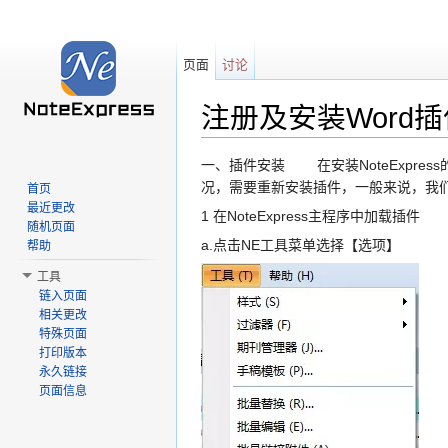
页面
讨论
注册及安装Word插
跳转至：
导航
、
搜索
一、插件安装 在安装NoteExpre
况，需要重新安装插件，一般来说，我
首页
最近更改
1 在NoteExpress主程序中加载插件
随机页面
a.点击NE工具菜单选择【选项】
帮助
工具
链入页面
相关更改
特殊页面
打印版本
永久链接
页面信息