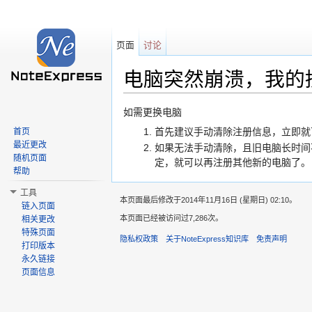
页面
讨论
电脑突然崩溃，我的
跳转至：
导航
、
搜索
如需更换电脑
首先建议手动清除注册信息，立即就
首页
最近更改
如果无法手动清除，且旧电脑长时间
随机页面
定，就可以再注册其他新的电脑了。
帮助
工具
本页面最后修改于2014年11月16日 (星期日) 02:10。
链入页面
本页面已经被访问过7,286次。
相关更改
特殊页面
隐私权政策
关于NoteExpress知识库
免责声明
打印版本
永久链接
页面信息