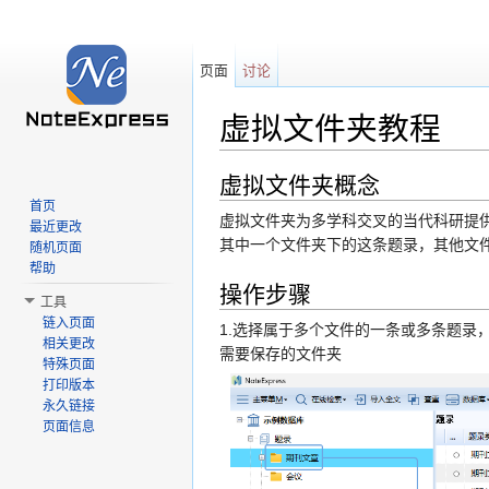
页面
讨论
虚拟文件夹教程
跳转至：
导航
、
搜索
虚拟文件夹概念
首页
虚拟文件夹为多学科交叉的当代科研提
最近更改
其中一个文件夹下的这条题录，其他文
随机页面
帮助
操作步骤
工具
链入页面
1.选择属于多个文件的一条或多条题录，
相关更改
需要保存的文件夹
特殊页面
打印版本
永久链接
页面信息