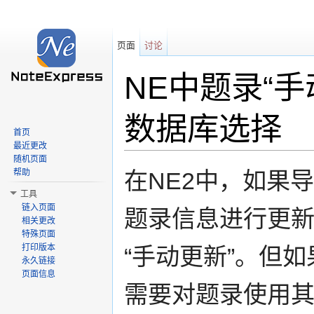
页面
讨论
NE中题录“手
数据库选择
首页
最近更改
跳转至：
导航
、
搜索
随机页面
帮助
在NE2中，如果
工具
链入页面
题录信息进行更新
相关更改
特殊页面
打印版本
“手动更新”。但
永久链接
页面信息
需要对题录使用