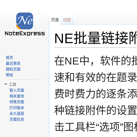
页面
讨论
NE批量链接
跳转至：
导航
、
搜索
在NE中，软件的
首页
最近更改
随机页面
速和有效的在题
帮助
工具
费时费力的逐条添
链入页面
相关更改
特殊页面
种链接附件的设
打印版本
永久链接
页面信息
击工具栏“选项”图标